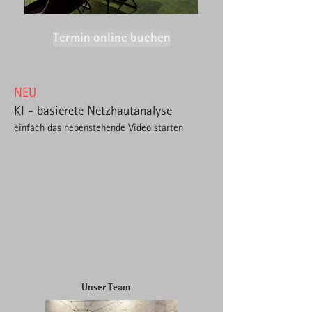
Termin online buchen
NEU
KI - basierete Netzhautanalyse
einfach das nebenstehende Video starten
Unser Team