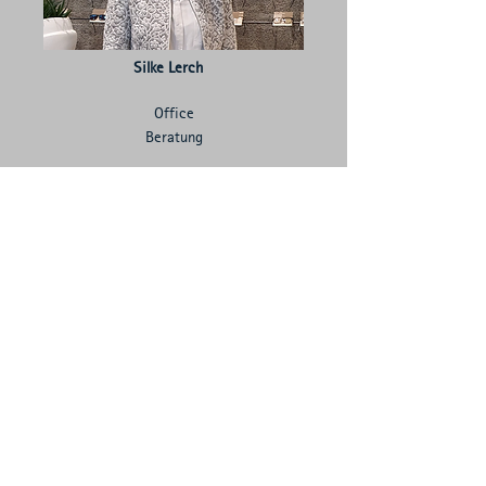
Silke Lerch
Office
Beratung
Newsletter abonnieren & nichts
mehr verpassen